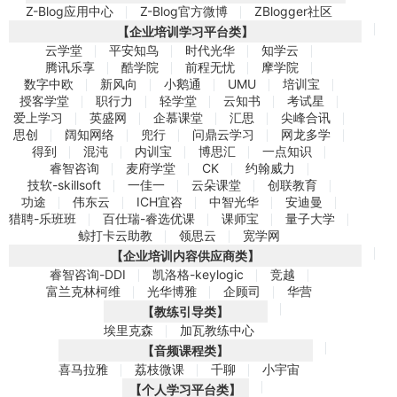
Z-Blog应用中心
Z-Blog官方微博
ZBlogger社区
【企业培训学习平台类】
云学堂
平安知鸟
时代光华
知学云
腾讯乐享
酷学院
前程无忧
摩学院
数字中欧
新风向
小鹅通
UMU
培训宝
授客学堂
职行力
轻学堂
云知书
考试星
爱上学习
英盛网
企慕课堂
汇思
尖峰合讯
思创
阔知网络
兜行
问鼎云学习
网龙多学
得到
混沌
内训宝
博思汇
一点知识
睿智咨询
麦府学堂
CK
约翰威力
技软-skillsoft
一佳一
云朵课堂
创联教育
功途
伟东云
ICH宜咨
中智光华
安迪曼
猎聘-乐班班
百仕瑞-睿选优课
课师宝
量子大学
鲸打卡云助教
领思云
宽学网
【企业培训内容供应商类】
睿智咨询-DDI
凯洛格-keylogic
竞越
富兰克林柯维
光华博雅
企顾司
华营
【教练引导类】
埃里克森
加瓦教练中心
【音频课程类】
喜马拉雅
荔枝微课
千聊
小宇宙
【个人学习平台类】