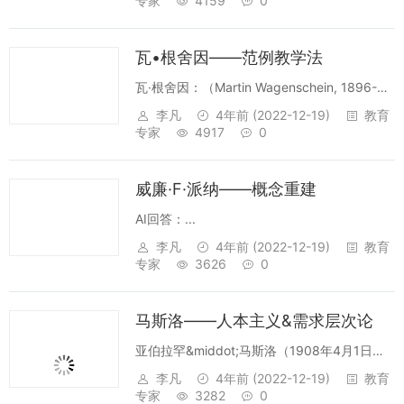
专家
4159
0
瓦•根舍因——范例教学法
瓦·根舍因：（Martin Wagenschein, 1896-
1988）...
李凡
4年前
(2022-12-19)
教育
专家
4917
0
威廉·F·派纳——概念重建
AI回答：...
李凡
4年前
(2022-12-19)
教育
专家
3626
0
马斯洛——人本主义&需求层次论
亚伯拉罕&middot;马斯洛（1908年4月1日
-1970年6月8日 ）是...
李凡
4年前
(2022-12-19)
教育
专家
3282
0