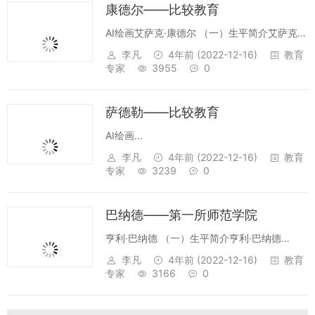
康德尔——比较教育
AI绘画艾萨克·康德尔 （一）生平简介艾萨克·
康德尔（Isaac Kandel,1881——1965），美
李凡
4年前
(2022-12-16)
教育
国比较教育学家。1881年生于罗马尼亚的一个
专家
3955
0
犹太人家庭。年轻时在英国曼彻...
萨德勒——比较教育
AI绘画...
李凡
4年前
(2022-12-16)
教育
专家
3239
0
巴纳德——第一所师范学院
亨利·巴纳德 （一）生平简介亨利·巴纳德
（Henry Barnard, 1811-1900）美国教育家。
李凡
4年前
(2022-12-16)
教育
1811年出生于美国康涅狄格州哈特福德市的一
专家
3166
0
个清教徒家庭，具有生气勃勃而又虔诚的性
格。...