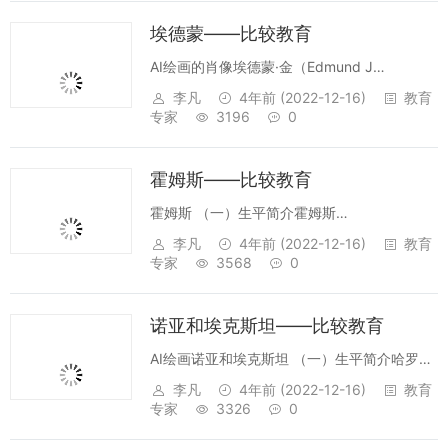
埃德蒙——比较教育
AI绘画的肖像埃德蒙·金（Edmund J
king,1914--2002），英国比较教育专
李凡
4年前
(2022-12-16)
教育
家 （一）生平简介埃德蒙·金（Edmund J
专家
3196
0
king,1914--2002），英国比较教育专家...
霍姆斯——比较教育
霍姆斯 （一）生平简介霍姆斯
（Brian.Holmes,1920——1993）英国比较教
李凡
4年前
(2022-12-16)
教育
育专家。他生于英格兰的约克郡，并在那里接
专家
3568
0
受教育。1914年获伦敦大学物理学荣誉学位。
二次世界大战期间，...
诺亚和埃克斯坦——比较教育
AI绘画诺亚和埃克斯坦 （一）生平简介哈罗德·
诺亚（Harold J. Noah）...
李凡
4年前
(2022-12-16)
教育
专家
3326
0