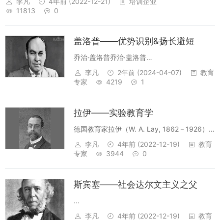
李凡
4年前
(2022-12-21)
培训企业
11813
0
盖洛普——优势识别&扬长避短
乔治·盖洛普乔治·盖洛普
(Gallup,GeorgeHorace，1901年11月18日—
李凡
2年前
(2024-04-07)
教育
1984年7月26日)，出生于美国爱荷华州，毕业
专家
4219
1
于爱荷华大学。美国数学家，抽样调查方法的
创始人、民意调查的组织...
拉伊——实验教育学
德国教育家拉伊（W. A. Lay, 1862－1926）
1903年出版的《实验教育学》，完成了对实验
李凡
4年前
(2022-12-19)
教育
教育学的系统论述。...
专家
3944
0
斯宾塞——社会达尔文主义之父
...
李凡
4年前
(2022-12-19)
教育