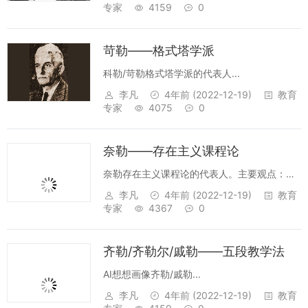
专家
4159
0
苛勒——格式塔学派
科勒/苛勒格式塔学派的代表人...
李凡
4年前
(2022-12-19)
教育
专家
4075
0
奈勒——存在主义课程论
奈勒存在主义课程论的代表人。主要观点：课
程最终要由学生的需要来决定。固定不变的课
李凡
4年前
(2022-12-19)
教育
程难以适合学生的情况和需要，原因在于它们
专家
4367
0
没有考虑到学生对知识的态度，因此是不合适
的。教材应是自我发展和自我实现的手段，
齐勒/齐勒尔/戚勒——五段教学法
学...
AI想想画像齐勒/戚勒...
李凡
4年前
(2022-12-19)
教育