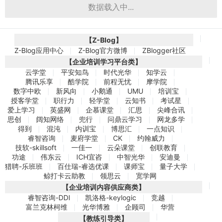
数据载入中...
【Z-Blog】
Z-Blog应用中心
Z-Blog官方微博
ZBlogger社区
【企业培训学习平台类】
云学堂
平安知鸟
时代光华
知学云
腾讯乐享
酷学院
前程无忧
摩学院
数字中欧
新风向
小鹅通
UMU
培训宝
授客学堂
职行力
轻学堂
云知书
考试星
爱上学习
英盛网
企慕课堂
汇思
尖峰合讯
思创
阔知网络
兜行
问鼎云学习
网龙多学
得到
混沌
内训宝
博思汇
一点知识
睿智咨询
麦府学堂
CK
约翰威力
技软-skillsoft
一佳一
云朵课堂
创联教育
功途
伟东云
ICH宜咨
中智光华
安迪曼
猎聘-乐班班
百仕瑞-睿选优课
课师宝
量子大学
鲸打卡云助教
领思云
宽学网
【企业培训内容供应商类】
睿智咨询-DDI
凯洛格-keylogic
竞越
富兰克林柯维
光华博雅
企顾司
华营
【教练引导类】