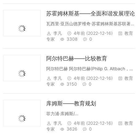
苏霍姆林斯基——全面和谐发展理论
瓦西里·亚历山德罗维奇·苏霍姆林斯基苏联著名
教育家苏霍姆林斯基（1918——1970）是前
李凡
4年前
(2022-12-16)
教育
苏联当代最有名望的教育家。出生于乌克兰共
专家
3308
0
和国一个农民家庭。1936至1939年就读于波
尔塔瓦师范学院函授部，毕...
阿尔特巴赫——比较教育
阿尔特巴赫 阿尔特巴赫(Philip G. Altbach，
1941-)， 美国比较教育学家、比较高等教育专
李凡
4年前
(2022-12-16)
教育
业研究开创人。著有《美国社会的教科书》、
专家
3150
0
《比较高等教育面面观:教师、学生与改革文
集》、《新...
库姆斯——教育规划
菲力浦·库姆斯/...
李凡
4年前
(2022-12-16)
教育
专家
3626
0