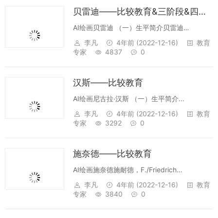
贝雷迪——比较教育&三阶段&四步法
AI绘画贝雷迪 （一）生平简介贝雷迪
（George Z.F.Bereday,1920---1983），美
李凡
4年前
(2022-12-16)
教育
国教育家。1920年生于波兰。二战期间，德军
专家
4837
0
入侵波兰后，他离开祖国加入英国伞兵部队。
曾...
汉斯——比较教育
AI绘画尼古拉·汉斯 （一）生平简介...
李凡
4年前
(2022-12-16)
教育
专家
3292
0
施奈德——比较教育
AI绘画施奈德施耐德，F./Friedrich
Schneider/...
李凡
4年前
(2022-12-16)
教育
专家
3840
0