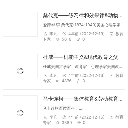
桑代克——练习律和效果律&动物心理学&心理学行为主义
爱德华·李·桑代克(1874-1949)美国心理学家，
动物心理学的开创者，心理学联结主义的建立
李凡
4年前
(2022-12-19)
教育
者和教育心理学体系的创始人。他提出了一系
专家
5618
0
列学习的定律，包括练习律和效果律等。1912
年当选为...
杜威——机能主义&现代教育之父
杜威美国哲学家、教育家、心理学家美国教育
家杜威(1859-1952)是实用主义教育思想的代
李凡
4年前
(2022-12-16)
教育
表人物。从实用主义经验论和机能心理学出
专家
4876
0
发，杜威批判了传统的学校教育，并就教育本
质提出了他的基本观点，"...
马卡连柯——集体教育&劳动教育&纪律教育
马卡连柯百度百科：...
李凡
4年前
(2022-12-16)
教育
专家
3380
0