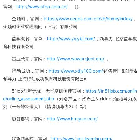
官网：
http://www.pfda.com.cn/
，（）
企顾司，官网：
https://www.cegos.com.cn/zh/home/index/
，
企顾司企业管理顾问（上海）有限公司
益学教育，官网：
http://www.yxjybj.com/
，领导力-北京益学教
育科技有限公司
基业长青，官网：
http://www.wowproject.org/
，
行动成功，官网：
https://www.xdjy100.com/
销售管理&创新&
领导力-上海行动成功教育科技股份有限公司
51job前程无忧，无忧培训测评官网：
https://tr.51job.com/onlin
e/online_assessment.php
（知名产品：肯布兰&middot;佳领导力系
列《一分钟经理人》《情境领导力2》》等）
迈智咨询，官网：
http://www.hrmyun.com/
汉哲商学院，官网：
http://www.han-learning.com/