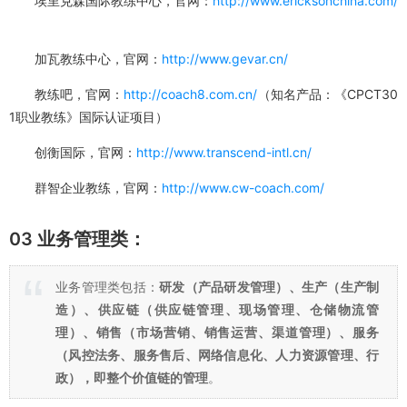
埃里克森国际教练中心，官网：
http://www.ericksonchina.com/
加瓦教练中心，官网：
http://www.gevar.cn/
教练吧，官网：
http://coach8.com.cn/
（知名产品：《CPCT30
1职业教练》国际认证项目）
创衡国际，官网：
http://www.transcend-intl.cn/
群智企业教练，官网：
http://www.cw-coach.com/
03 业务管理类：
业务管理类包括：
研发（产品研发管理）、生产（生产制
造）、供应链（供应链管理、现场管理、仓储物流管
理）、销售（市场营销、销售运营、渠道管理）、服务
（风控法务、服务售后、网络信息化、人力资源管理、行
政），即整个价值链的管理
。