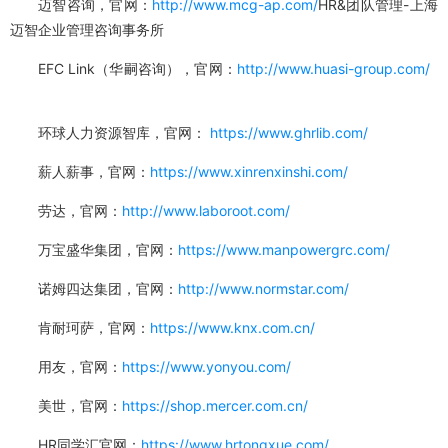
迈智咨询，官网：
http://www.mcg-ap.com/
HR&团队管理-上海
迈智企业管理咨询事务所
EFC Link（华嗣咨询），官网：
http://www.huasi-group.com/
环球人力资源智库，官网：
https://www.ghrlib.com/
薪人薪事，官网：
https://www.xinrenxinshi.com/
劳达，官网：
http://www.laboroot.com/
万宝盛华集团，官网：
https://www.manpowergrc.com/
诺姆四达集团，官网：
http://www.normstar.com/
肯耐珂萨，官网：
https://www.knx.com.cn/
用友，官网：
https://www.yonyou.com/
美世，官网：
https://shop.mercer.com.cn/
HR同学汇官网：
https://www.hrtongxue.com/