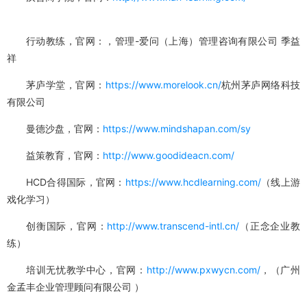
行动教练，官网：，管理-爱问（上海）管理咨询有限公司 季益
祥
茅庐学堂，官网：
https://www.morelook.cn/
杭州茅庐网络科技
有限公司
曼德沙盘，官网：
https://www.mindshapan.com/sy
益策教育，官网：
http://www.goodideacn.com/
HCD合得国际，官网：
https://www.hcdlearning.com/
（线上游
戏化学习）
创衡国际，官网：
http://www.transcend-intl.cn/
（正念企业教
练）
培训无忧教学中心，官网：
http://www.pxwycn.com/
，（广州
金孟丰企业管理顾问有限公司 ）