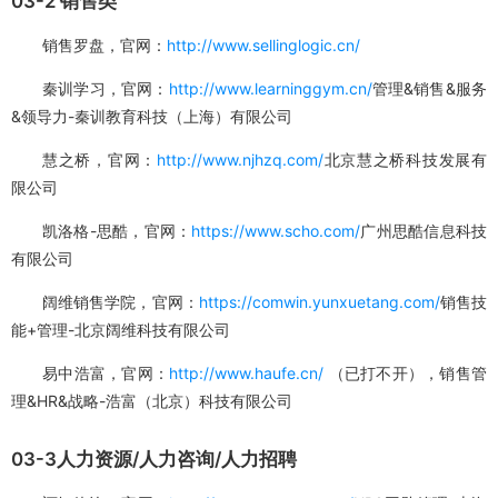
03-2 销售类
销售罗盘，官网：
http://www.sellinglogic.cn/
秦训学习，官网：
http://www.learninggym.cn/
管理&销售&服务
&领导力-秦训教育科技（上海）有限公司
慧之桥，官网：
http://www.njhzq.com/
北京慧之桥科技发展有
限公司
凯洛格-思酷，官网：
https://www.scho.com/
广州思酷信息科技
有限公司
阔维销售学院，官网：
https://comwin.yunxuetang.com/
销售技
能+管理-北京阔维科技有限公司
易中浩富，官网：
http://www.haufe.cn/
（已打不开），销售管
理&HR&战略-浩富（北京）科技有限公司
03-3人力资源/人力咨询/人力招聘