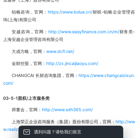
铂略咨询，官网：
https://www.bolue.cn/
财税-铂略企业管理咨
询(上海)有限公司
安越咨询，官网：
http://www.easyfinance.com.cn/m/
财务类-
上海安越企业管理咨询有限公司
大成方略，官网：
www.dcfl.net/
金财控股，官网：
http://zx.jincaijiaoyu.com/
CHANGCAI 长财咨询集团，官网：
https://www.changcaizixun.
com/
03-5-1股权/上市服务类
师董会，官网：
http://www.sdh365.com/
上海荣正企业咨询服务（集团）股份有限公司，官网：
http://ww
w.realize.com.cn/website
遇到问题？请给我们留言