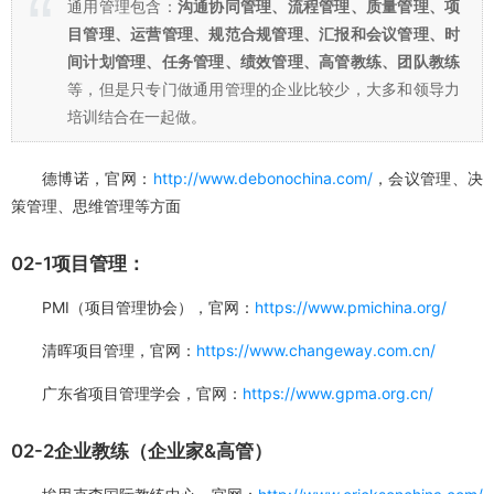
通用管理包含：
沟通协同管理、流程管理、质量管理、项
目管理、运营管理、规范合规管理、汇报和会议管理、时
间计划管理、任务管理、绩效管理、高管教练、团队教练
等，但是只专门做通用管理的企业比较少，大多和领导力
培训结合在一起做。
德博诺，官网：
http://www.debonochina.com/
，会议管理、决
策管理、思维管理等方面
02-1项目管理：
PMI（项目管理协会），官网：
https://www.pmichina.org/
清晖项目管理，官网：
https://www.changeway.com.cn/
广东省项目管理学会，官网：
https://www.gpma.org.cn/
02-2企业教练（企业家&高管）