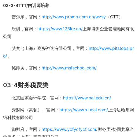
03-3-4TTT/内训师培养
普尔摩，官网：
http://www.promo.com.cn/wzsy
（CTT）
乐训，官网：
https://www.123ke.cn/
上海博训企业管理顾问有限
公司
艾梵（上海）商务咨询有限公司，官网：
http://www.pitstops.pr
o/
,
铭师坊，官网：
http://www.msfschool.com/
03-4财务税费类
北京国家会计学院，官网：
https://www.nai.edu.cn/
秀财网（高顿），官网：
https://www.xiucai.com/
上海达哈那网
络科技有限公司
御财府，官网：
https://www.ycfycfycf.com/
财务类-协同共享企
业服务（上海）股份有限公司