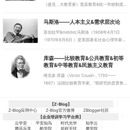
（捷克，大教育家）普及教育&统一学校制度&
班级授课制度&直观教学法&教学原则&教材编
写夸美纽斯（1592——1670...
马斯洛——人本主义&需求层次论
亚伯拉罕&middot;马斯洛（1908年4月1日
-1970年6月8日 ）是美国著名社会心理学家，
第三代心理学的开创者，提出了融合精神分析
心理学和行为主义心理学的人本主义心理学，
库森——比较教育&公共教育&初等
于其中融合...
教育&中等教育&民族主义教育
维克多·库森（Victor Cousin，1792——
1867）法国比较教育学家。“我研究的是普鲁
士,但我思考的始终是法兰西”维克多·库森
(Victor Cousin,1792-1867),出生在法国...
【Z-Blog】
Z-Blog应用中心
Z-Blog官方微博
ZBlogger社区
【企业培训学习平台类】
云学堂
平安知鸟
时代光华
知学云
腾讯乐享
酷学院
前程无忧
摩学院