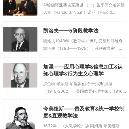
AI绘画诺亚和埃克斯坦 （一）生平简介哈罗德·
诺亚（Harold J. Noah）诺亚（Harold
J.Noah,1925--），美国比较教育学家。获纽
约哥伦比亚大学哲学博士学位。1949...
凯洛夫——5阶段教学法
凯洛夫1948年《教育学》伊凡·安德烈耶维奇·
凯洛夫（1893——1978），苏联教育家，
四、五十年代苏维埃教育学的代表人物之一。
“5阶段教学法”伊·安 ·凯洛夫
加涅——应用心理学&信息加工&认
（N.A.Kaiipob,1893-1...
知心理学&行为主义心理学
罗伯特·米尔斯·加涅罗伯特·米尔斯·加涅
（1916-2002），美国教育心理学家， 1916
年出生于美国马萨诸塞州北安多弗。原是经过
严格的行为主义心理学训练的心理学家。在其
夸美纽斯——普及教育&统一学校制
学术生涯的后期，他吸收入了信...
度&直观教学法
1632年，《大教学论》扬·阿姆斯·夸美纽斯