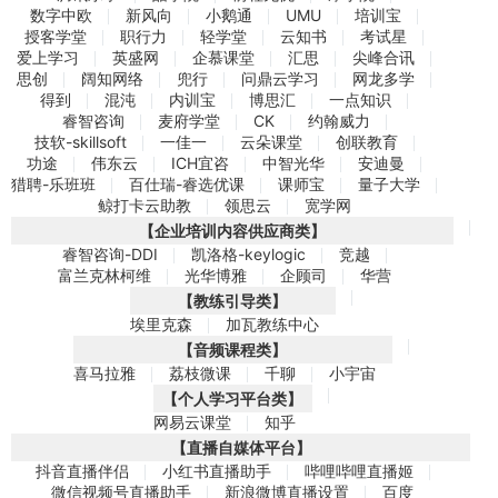
数字中欧
新风向
小鹅通
UMU
培训宝
授客学堂
职行力
轻学堂
云知书
考试星
爱上学习
英盛网
企慕课堂
汇思
尖峰合讯
思创
阔知网络
兜行
问鼎云学习
网龙多学
得到
混沌
内训宝
博思汇
一点知识
睿智咨询
麦府学堂
CK
约翰威力
技软-skillsoft
一佳一
云朵课堂
创联教育
功途
伟东云
ICH宜咨
中智光华
安迪曼
猎聘-乐班班
百仕瑞-睿选优课
课师宝
量子大学
鲸打卡云助教
领思云
宽学网
【企业培训内容供应商类】
睿智咨询-DDI
凯洛格-keylogic
竞越
富兰克林柯维
光华博雅
企顾司
华营
【教练引导类】
埃里克森
加瓦教练中心
【音频课程类】
喜马拉雅
荔枝微课
千聊
小宇宙
【个人学习平台类】
网易云课堂
知乎
【直播自媒体平台】
抖音直播伴侣
小红书直播助手
哔哩哔哩直播姬
微信视频号直播助手
新浪微博直播设置
百度